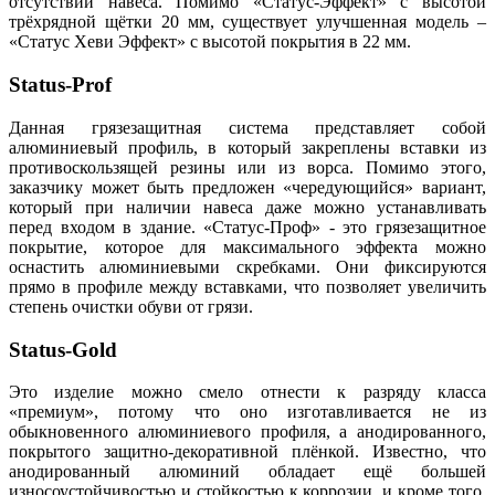
отсутствии навеса. Помимо «Статус-Эффект» с высотой
трёхрядной щётки 20 мм, существует улучшенная модель –
«Статус Хеви Эффект» с высотой покрытия в 22 мм.
Status-Prof
Данная грязезащитная система представляет собой
алюминиевый профиль, в который закреплены вставки из
противоскользящей резины или из ворса. Помимо этого,
заказчику может быть предложен «чередующийся» вариант,
который при наличии навеса даже можно устанавливать
перед входом в здание. «Статус-Проф» - это грязезащитное
покрытие, которое для максимального эффекта можно
оснастить алюминиевыми скребками. Они фиксируются
прямо в профиле между вставками, что позволяет увеличить
степень очистки обуви от грязи.
Status-Gold
Это изделие можно смело отнести к разряду класса
«премиум», потому что оно изготавливается не из
обыкновенного алюминиевого профиля, а анодированного,
покрытого защитно-декоративной плёнкой. Известно, что
анодированный алюминий обладает ещё большей
износоустойчивостью и стойкостью к коррозии, и кроме того,