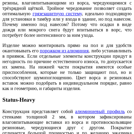
резины, влаговпитывающими из ворса, чередующимися с
трёхрядной щёткой. Тройное чередование позволяет создать
оптимальную
грязезащитную систему
, идеально подходящую
для установки в тамбур или у входа в здание, но под навесом.
Почему именно под навесом? Потому что осадки в виде
дождя или мокрого снега будут впитываться в ворс, что
потребует более интенсивного за ним ухода.
Изделие можно монтировать прямо на пол и для удобств
окантовывать его
порожком из алюминия
, либо устанавливать
в приямок. Если отдельные элементы конструкции придут в
негодность по причине естественного износа, то допускается
их замена. На нижней части покрытия имеются особые
приспособления, которые не только защищают пол, но и
способствуют шумопоглощению. Цвет ворса и резиновых
вставок можно подобрать в индивидуальном порядке, равно
как и геометрию, и габариты изделия.
Status-Heavy
Конструкция представляет собой
алюминиевый профиль
со
стенками толщиной 2 мм, в котором зафиксированы
влаговпитывающие вставки из ворса и противоскользящие
резиновые, чередующиеся друг с другом. Покрытие
отличается большой прочностью и по желанию заказчика