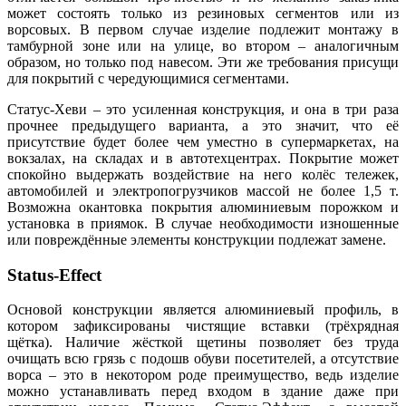
может состоять только из резиновых сегментов или из
ворсовых. В первом случае изделие подлежит монтажу в
тамбурной зоне или на улице, во втором – аналогичным
образом, но только под навесом. Эти же требования присущи
для покрытий с чередующимися сегментами.
Статус-Хеви – это усиленная конструкция, и она в три раза
прочнее предыдущего варианта, а это значит, что её
присутствие будет более чем уместно в супермаркетах, на
вокзалах, на складах и в автотехцентрах. Покрытие может
спокойно выдержать воздействие на него колёс тележек,
автомобилей и электропогрузчиков массой не более 1,5 т.
Возможна окантовка покрытия алюминиевым порожком и
установка в приямок. В случае необходимости изношенные
или повреждённые элементы конструкции подлежат замене.
Status-Effect
Основой конструкции является алюминиевый профиль, в
котором зафиксированы чистящие вставки (трёхрядная
щётка). Наличие жёсткой щетины позволяет без труда
очищать всю грязь с подошв обуви посетителей, а отсутствие
ворса – это в некотором роде преимущество, ведь изделие
можно устанавливать перед входом в здание даже при