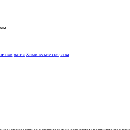
рам
ие покрытия
Химические средства