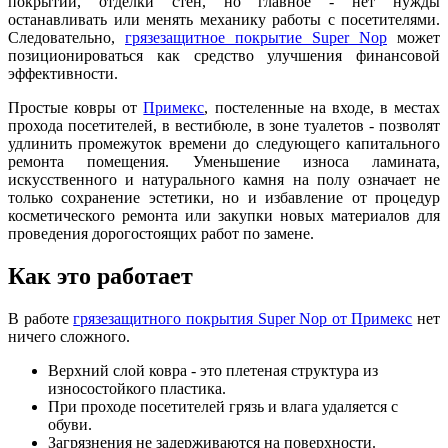
покрытий, отделки стен, но главное - нет нужды
останавливать или менять механику работы с посетителями.
Следовательно,
грязезащитное покрытие Super Nop
может
позиционироваться как средство улучшения финансовой
эффективности.
Простые ковры от
Примекс
, постеленные на входе, в местах
прохода посетителей, в вестибюле, в зоне туалетов - позволят
удлинить промежуток времени до следующего капитального
ремонта помещения. Уменьшение износа ламината,
искусственного и натурального камня на полу означает не
только сохранение эстетики, но и избавление от процедур
косметического ремонта или закупки новых материалов для
проведения дорогостоящих работ по замене.
Как это работает
В работе
грязезащитного покрытия Super Nop от Примекс
нет
ничего сложного.
Верхний слой ковра - это плетеная структура из
износостойкого пластика.
При проходе посетителей грязь и влага удаляется с
обуви.
Загрязнения не задерживаются на поверхности.