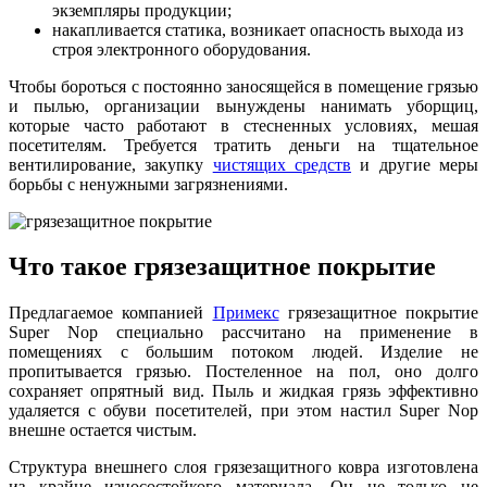
экземпляры продукции;
накапливается статика, возникает опасность выхода из
строя электронного оборудования.
Чтобы бороться с постоянно заносящейся в помещение грязью
и пылью, организации вынуждены нанимать уборщиц,
которые часто работают в стесненных условиях, мешая
посетителям. Требуется тратить деньги на тщательное
вентилирование, закупку
чистящих средств
и другие меры
борьбы с ненужными загрязнениями.
Что такое грязезащитное покрытие
Предлагаемое компанией
Примекс
грязезащитное покрытие
Super Nop специально рассчитано на применение в
помещениях с большим потоком людей. Изделие не
пропитывается грязью. Постеленное на пол, оно долго
сохраняет опрятный вид. Пыль и жидкая грязь эффективно
удаляется с обуви посетителей, при этом настил Super Nop
внешне остается чистым.
Структура внешнего слоя грязезащитного ковра изготовлена
из крайне износостойкого материала. Он не только не